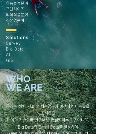
유통물류분야
프랜차이즈
외식식품분야
신산업분야
Solutions
Survey
Big Data
AI
GIS
WHO
WE ARE
우리는 정치, 사회, 경제산업분야 어젠다와 이슈들을
조사하고
데이터 기반으로 연구분석, 컨설팅하는 기업입니다.
Big Data와 Small Data를 활용하여