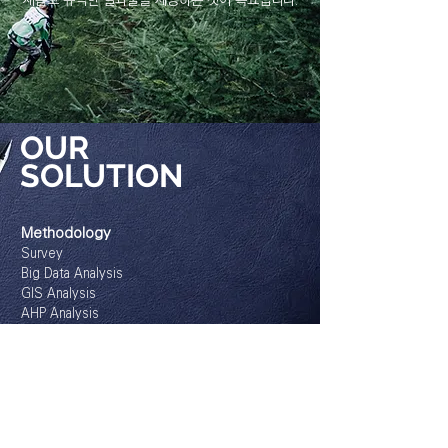
새롭고 유익한 결과물을 제공하는 것이 목표입니다.
OUR
SOLUTION
Methodology
Survey
Big Data Analysis
GIS Analysis
AHP Analysis
Q Analysis
Qualitative Method
Program
Mind Crawling Program
- On-line Opinion Analysis