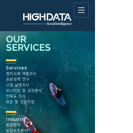
OUR
SERVICES
Services
정치사회
여론조사
공공정책 연구
산업 실태조사
모니터링 및 성과분석
만족도 조사
표준 및 인증지원
Industry
환경분야
농업농촌분야